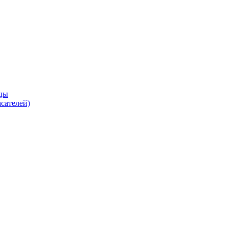
цы
сателей)