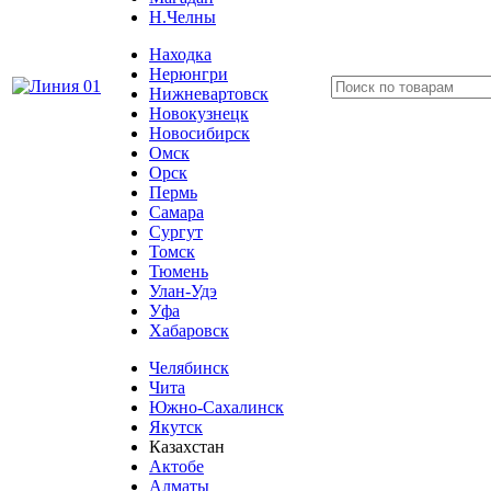
Н.Челны
Находка
Нерюнгри
Нижневартовск
Новокузнецк
Новосибирск
Омск
Орск
Пермь
Самара
Сургут
Томск
Тюмень
Улан-Удэ
Уфа
Хабаровск
Челябинск
Чита
Южно-Сахалинск
Якутск
Казахстан
Актобе
Алматы