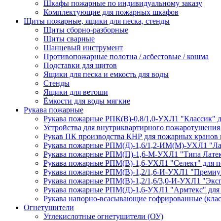
Шкафы пожарные по индивидуальному заказу
Комплектующие для пожарных шкафов
Щиты пожарные, ящики для песка, стенды
Щиты сборно-разборные
Щиты сварные
Шанцевый инструмент
Противопожарные полотна / асбестовые / кошма
Подставки для щитов
Ящики для песка и емкость для воды
Стенды
Ящики для ветоши
Ёмкости для воды мягкие
Рукава пожарные
Рукава пожарные РПК(В)-0,8/1,0-УХЛ1 "Классик" 
Устройства для внутриквартирного пожаротушени
Рукав ПК производства КНР для пожарных кранов
Рукава пожарные РПМ(Д)-1,6/1,2-ИМ(M)-УХЛ1 "Ла
Рукава пожарные РПМ(П)-1,6-М-УХЛ1 "Типа Латек
Рукава пожарные РПМ(В)-1,6-УХЛ1 "Селект" для п
Рукава пожарные РПМ(В)-1,2/1,6-И-УХЛ1 "Премиу
Рукава пожарные РПМ(В)-1,2/1,6/3,0-И-УХЛ1 "Экс
Рукава пожарные РПМ(Д)-1,6-УХЛ1 "Армтекс" для
Рукава напорно-всасывающие гофрированные (клас
Огнетушители
Углекислотные огнетушители (ОУ)