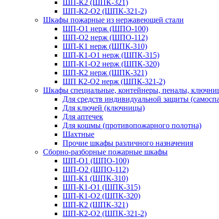
ШП-К2 (ШПК-321)
ШП-К2-О2 (ШПК-321-2)
Шкафы пожарные из нержавеющей стали
ШП-О1 нерж (ШПО-100)
ШП-О2 нерж (ШПО-112)
ШП-К1 нерж (ШПК-310)
ШП-К1-О1 нерж (ШПК-315)
ШП-К1-О2 нерж (ШПК-320)
ШП-К2 нерж (ШПК-321)
ШП К2-О2 нерж (ШПК-321-2)
Шкафы специальные, контейнеры, пеналы, ключни
Для средств индивидуальной защиты (самоспа
Для ключей (ключницы)
Для аптечек
Для кошмы (противопожарного полотна)
Шахтные
Прочие шкафы различного назначения
Сборно-разборные пожарные шкафы
ШП-О1 (ШПО-100)
ШП-О2 (ШПО-112)
ШП-К1 (ШПК-310)
ШП-К1-О1 (ШПК-315)
ШП-К1-О2 (ШПК-320)
ШП-К2 (ШПК-321)
ШП-К2-О2 (ШПК-321-2)