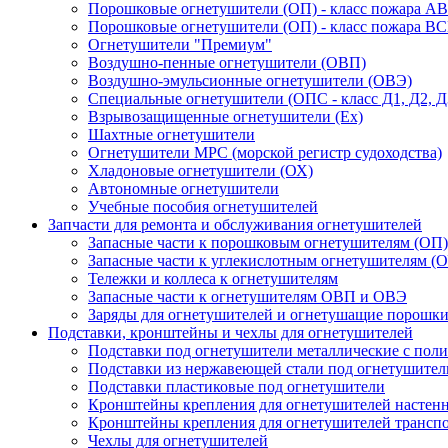
Порошковые огнетушители (ОП) - класс пожара А
Порошковые огнетушители (ОП) - класс пожара В
Огнетушители "Премиум"
Воздушно-пенные огнетушители (ОВП)
Воздушно-эмульсионные огнетушители (ОВЭ)
Специальные огнетушители (ОПС - класс Д1, Д2, Д
Взрывозащищенные огнетушители (Ex)
Шахтные огнетушители
Огнетушители МРС (морской регистр судоходства)
Хладоновые огнетушители (ОХ)
Автономные огнетушители
Учебные пособия огнетушителей
Запчасти для ремонта и обслуживания огнетушителей
Запасные части к порошковым огнетушителям (ОП)
Запасные части к углекислотным огнетушителям (О
Тележки и коллеса к огнетушителям
Запасные части к огнетушителям ОВП и ОВЭ
Заряды для огнетушителей и огнетушащие порошк
Подставки, кронштейны и чехлы для огнетушителей
Подставки под огнетушители металлические с по
Подставки из нержавеющей стали под огнетушител
Подставки пластиковые под огнетушители
Кронштейны крепления для огнетушителей настен
Кронштейны крепления для огнетушителей трансп
Чехлы для огнетушителей