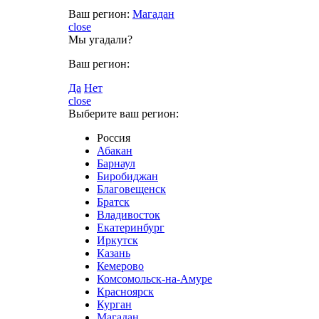
Ваш регион:
Магадан
close
Мы угадали?
Ваш регион:
Да
Нет
close
Выберите ваш регион:
Россия
Абакан
Барнаул
Биробиджан
Благовещенск
Братск
Владивосток
Екатеринбург
Иркутск
Казань
Кемерово
Комсомольск-на-Амуре
Красноярск
Курган
Магадан