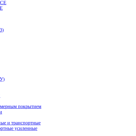
ВСЕ
СЕ
3)
У)
и
лимерным покрытием
и
ные и транспортные
ортные усиленные