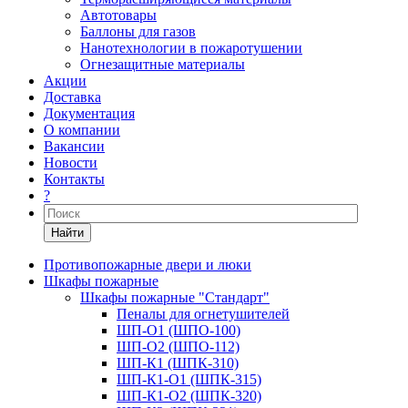
Автотовары
Баллоны для газов
Нанотехнологии в пожаротушении
Огнезащитные материалы
Акции
Доставка
Документация
О компании
Вакансии
Новости
Контакты
?
Найти
Противопожарные двери и люки
Шкафы пожарные
Шкафы пожарные "Стандарт"
Пеналы для огнетушителей
ШП-О1 (ШПО-100)
ШП-О2 (ШПО-112)
ШП-К1 (ШПК-310)
ШП-К1-О1 (ШПК-315)
ШП-К1-О2 (ШПК-320)