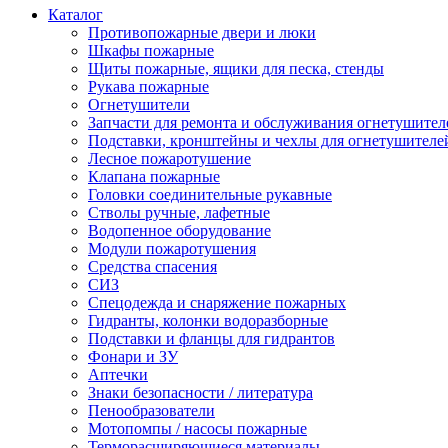
Каталог
Противопожарные двери и люки
Шкафы пожарные
Щиты пожарные, ящики для песка, стенды
Рукава пожарные
Огнетушители
Запчасти для ремонта и обслуживания огнетушител
Подставки, кронштейны и чехлы для огнетушителе
Лесное пожаротушение
Клапана пожарные
Головки соединительные рукавные
Стволы ручные, лафетные
Водопенное оборудование
Модули пожаротушения
Средства спасения
СИЗ
Спецодежда и снаряжение пожарных
Гидранты, колонки водоразборные
Подставки и фланцы для гидрантов
Фонари и ЗУ
Аптечки
Знаки безопасности / литература
Пенообразователи
Мотопомпы / насосы пожарные
Терморасширяющиеся материалы